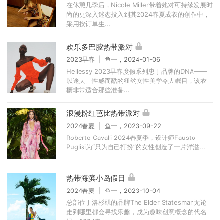
在休憩几季后，Nicole Miller带着她对可持续发展时
尚的更深入迷恋投入到其2024春夏成衣的创作中，
采用按订单生...
欢乐多巴胺热带派对
2023早春 | 鱼一，2024-01-06
Hellessy 2023早春度假系列忠于品牌的DNA——
以迷人、性感而酷的纽约女性美学令人瞩目，该衣
橱非常适合那些准备...
浪漫粉红芭比热带派对
2024春夏 | 鱼一，2023-09-22
Roberto Cavalli 2024春夏季，设计师Fausto
Puglisi为“只为自己打扮”的女性创造了一片洋溢...
热带海滨小岛假日
2024春夏 | 鱼一，2023-10-04
总部位于洛杉矶的品牌The Elder Statesman无论
走到哪里都会寻找乐趣，成为趣味创意概念的代名