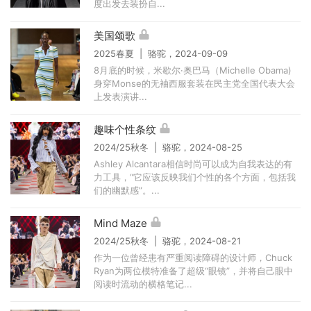
度出发去装扮自...
美国颂歌
2025春夏 | 骆驼，2024-09-09
8月底的时候，米歇尔·奥巴马（Michelle Obama)
身穿Monse的无袖西服套装在民主党全国代表大会
上发表演讲...
趣味个性条纹
2024/25秋冬 | 骆驼，2024-08-25
Ashley Alcantara相信时尚可以成为自我表达的有
力工具，“它应该反映我们个性的各个方面，包括我
们的幽默感”。...
Mind Maze
2024/25秋冬 | 骆驼，2024-08-21
作为一位曾经患有严重阅读障碍的设计师，Chuck
Ryan为两位模特准备了超级“眼镜”，并将自己眼中
阅读时流动的横格笔记...