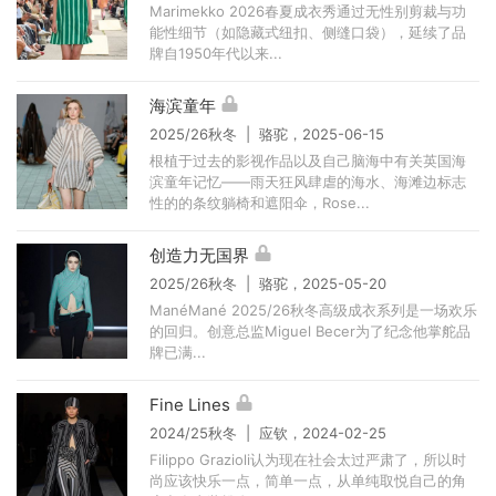
Marimekko 2026春夏成衣秀通过无性别剪裁与功
能性细节（如隐藏式纽扣、侧缝口袋），延续了品
牌自1950年代以来...
海滨童年
2025/26秋冬 | 骆驼，2025-06-15
根植于过去的影视作品以及自己脑海中有关英国海
滨童年记忆——雨天狂风肆虐的海水、海滩边标志
性的的条纹躺椅和遮阳伞，Rose...
创造力无国界
2025/26秋冬 | 骆驼，2025-05-20
ManéMané 2025/26秋冬高级成衣系列是一场欢乐
的回归。创意总监Miguel Becer为了纪念他掌舵品
牌已满...
Fine Lines
2024/25秋冬 | 应钦，2024-02-25
Filippo Grazioli认为现在社会太过严肃了，所以时
尚应该快乐一点，简单一点，从单纯取悦自己的角