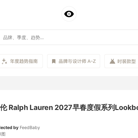
 Ralph Lauren 2027早春度假系列Lookb
lected by
FeedBaby
1图