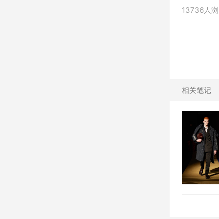
13736人
相关笔记