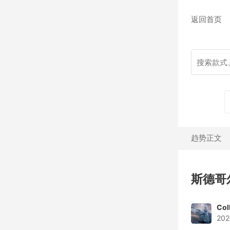
返回首页
趋势正文
斯德哥
Col
202