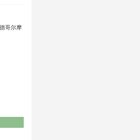
从斯德哥尔摩