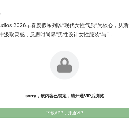
春
 Studios 2026早春度假系列以“现代女性气质”为核心，
中汲取灵感，反思时尚界“男性设计女性服装”与“...
sorry，该内容已锁定，请开通VIP后浏览
下载APP，开通VIP