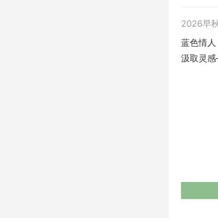
2026早
蓝色情人（
汲取灵感