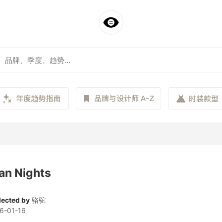
an Nights
lected by
骆驼
6-01-16