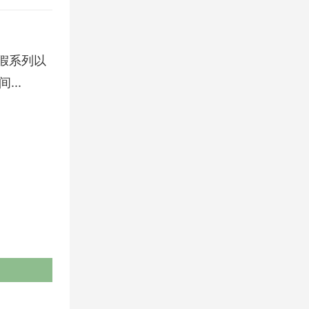
度假系列以
..