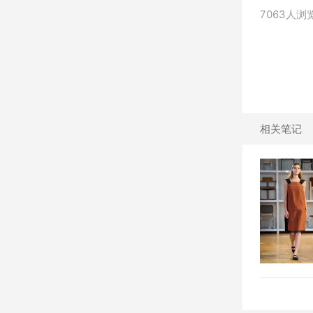
7063人浏
相关笔记