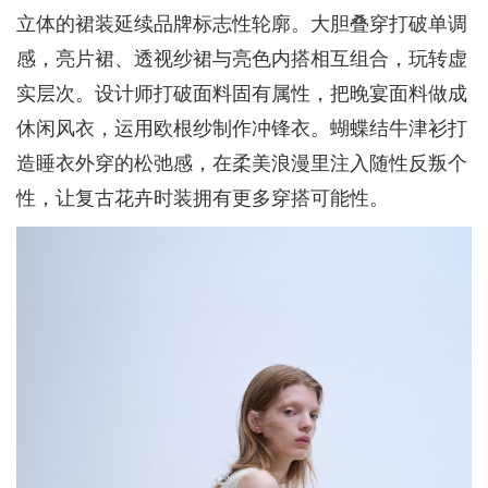
立体的裙装延续品牌标志性轮廓。大胆叠穿打破单调
感，亮片裙、透视纱裙与亮色内搭相互组合，玩转虚
实层次。设计师打破面料固有属性，把晚宴面料做成
休闲风衣，运用欧根纱制作冲锋衣。蝴蝶结牛津衫打
造睡衣外穿的松弛感，在柔美浪漫里注入随性反叛个
性，让复古花卉时装拥有更多穿搭可能性。