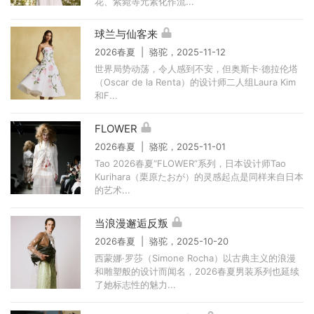
花、紫菀等元素化作流...
球兰与仙客来
2026春夏 | 骆驼，2025-11-12
世界局势动荡，令人感到不安，但奥斯卡·德拉伦塔
（Oscar de la Renta）的设计师二人组Laura Kim
和F...
FLOWER
2026春夏 | 骆驼，2025-11-01
Tao 2026春夏“FLOWER”系列，日本设计师Tao
Kurihara（栗原たおが）的灵感起点是同样来自日本
的艺术...
当浪漫邂逅反叛
2026春夏 | 骆驼，2025-10-20
西蒙娜·罗莎（Simone Rocha）以古典主义的浪漫
和雕塑般的设计而闻名，2026春夏男装系列也延续
了她标志性的魅力...