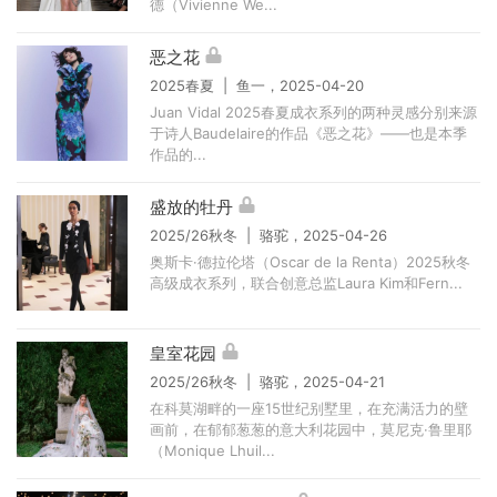
德（Vivienne We...
恶之花
2025春夏 | 鱼一，2025-04-20
Juan Vidal 2025春夏成衣系列的两种灵感分别来源
于诗人Baudelaire的作品《恶之花》——也是本季
作品的...
盛放的牡丹
2025/26秋冬 | 骆驼，2025-04-26
奥斯卡·德拉伦塔（Oscar de la Renta）2025秋冬
高级成衣系列，联合创意总监Laura Kim和Fern...
皇室花园
2025/26秋冬 | 骆驼，2025-04-21
在科莫湖畔的一座15世纪别墅里，在充满活力的壁
画前，在郁郁葱葱的意大利花园中，莫尼克·鲁里耶
（Monique Lhuil...