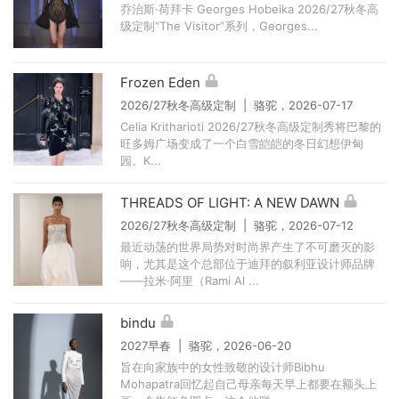
乔治斯·荷拜卡 Georges Hobeika 2026/27秋冬高
级定制“The Visitor”系列，Georges...
Frozen Eden
2026/27秋冬高级定制 | 骆驼，2026-07-17
Celia Kritharioti 2026/27秋冬高级定制秀将巴黎的
旺多姆广场变成了一个白雪皑皑的冬日幻想伊甸
园。K...
THREADS OF LIGHT: A NEW DAWN
2026/27秋冬高级定制 | 骆驼，2026-07-12
最近动荡的世界局势对时尚界产生了不可磨灭的影
响，尤其是这个总部位于迪拜的叙利亚设计师品牌
——拉米·阿里（Rami Al ...
bindu
2027早春 | 骆驼，2026-06-20
旨在向家族中的女性致敬的设计师Bibhu
Mohapatra回忆起自己母亲每天早上都要在额头上