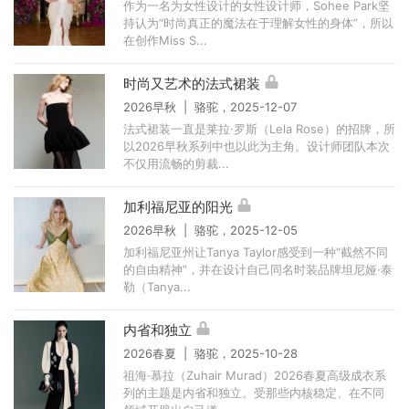
作为一名为女性设计的女性设计师，Sohee Park坚
持认为“时尚真正的魔法在于理解女性的身体”，所以
在创作Miss S...
时尚又艺术的法式裙装
2026早秋 | 骆驼，2025-12-07
法式裙装一直是莱拉·罗斯（Lela Rose）的招牌，所
以2026早秋系列中也以此为主角。设计师团队本次
不仅用流畅的剪裁...
加利福尼亚的阳光
2026早秋 | 骆驼，2025-12-05
加利福尼亚州让Tanya Taylor感受到一种“截然不同
的自由精神”，并在设计自己同名时装品牌坦尼娅·泰
勒（Tanya...
内省和独立
2026春夏 | 骆驼，2025-10-28
祖海·慕拉（Zuhair Murad）2026春夏高级成衣系
列的主题是内省和独立。受那些内核稳定、在不同