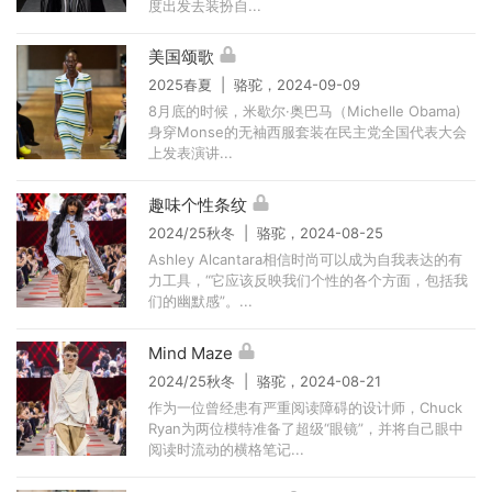
度出发去装扮自...
美国颂歌
2025春夏 | 骆驼，2024-09-09
8月底的时候，米歇尔·奥巴马（Michelle Obama)
身穿Monse的无袖西服套装在民主党全国代表大会
上发表演讲...
趣味个性条纹
2024/25秋冬 | 骆驼，2024-08-25
Ashley Alcantara相信时尚可以成为自我表达的有
力工具，“它应该反映我们个性的各个方面，包括我
们的幽默感”。...
Mind Maze
2024/25秋冬 | 骆驼，2024-08-21
作为一位曾经患有严重阅读障碍的设计师，Chuck
Ryan为两位模特准备了超级“眼镜”，并将自己眼中
阅读时流动的横格笔记...