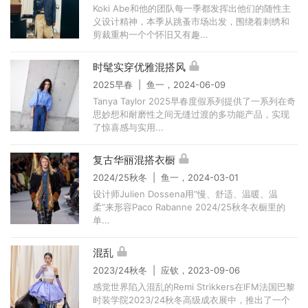
Koki Abe和他的团队每一季都发挥出他们的随性主
义设计精神，本季从跳蚤市场出发，围绕着刺绣和
剪裁重构一个个怀旧又有趣...
时髦实穿优雅混搭风
2025早春 | 鱼一，2024-06-09
Tanya Taylor 2025早春度假系列提供了一系列在奇
思妙想和耐磨性之间无缝过渡的多功能产品，实现
了惊喜感与实用...
复古华丽混搭衣橱
2024/25秋冬 | 鱼一，2024-03-01
设计师Julien Dossena用“慢、舒适、温暖、温
柔”来形容Paco Rabanne 2024/25秋冬衣橱里的
单...
混乱
2023/24秋冬 | 应钦，2023-09-06
感觉世界陷入混乱的Remi Strikkers在IFM法国巴黎
时装学院2023/24秋冬高级成衣展中，推出了一个