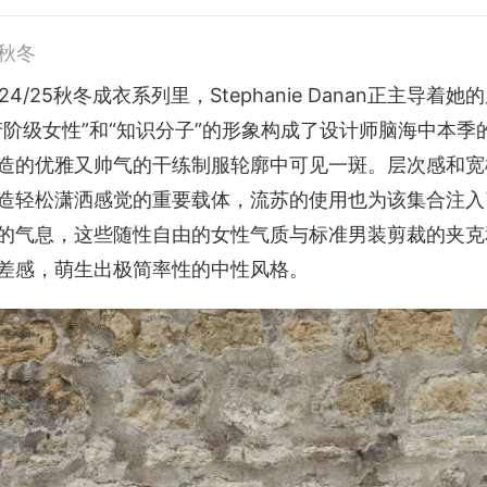
5秋冬
2024/25秋冬成衣系列里，Stephanie Danan正主导着她
产阶级女性”和“知识分子”的形象构成了设计师脑海中本季
造的优雅又帅气的干练制服轮廓中可见一斑。层次感和宽
造轻松潇洒感觉的重要载体，流苏的使用也为该集合注入
的气息，这些随性自由的女性气质与标准男装剪裁的夹克
差感，萌生出极简率性的中性风格。