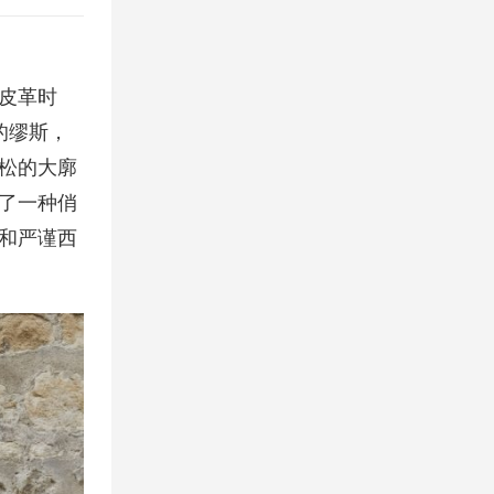
的皮革时
的缪斯，
松的大廓
了一种俏
和严谨西