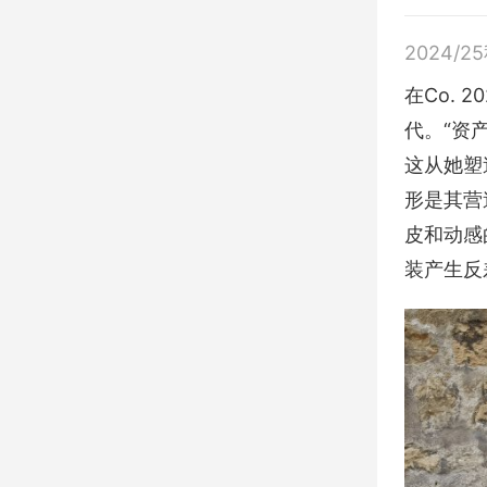
2024/2
在Co. 
代。“资
这从她塑
形是其营
皮和动感
装产生反