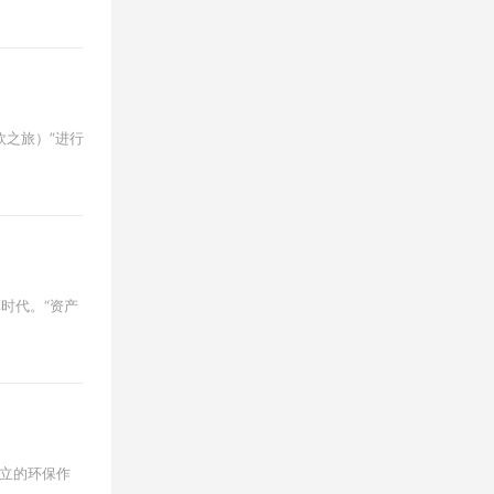
（环欧之旅）”进行
皮革时代。“资产
业对立的环保作