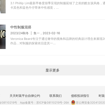
3.1 Phillip Lim最新早春度假季呈现的制服延续了之前的酷女孩风格
卡其色和蓝色牛仔带来中性感觉，...
中性制服混搭
2023/24秋冬 | 鱼一，2023-02-16
Veronica Beard专注于通过奢华的视角和品牌的经典设计理念来展现20
作品，对制服的探索依旧是其一...
显示更多
策
天天时装平台自律公约
联系我们
侵权投诉指引
时装
备08110219号
App备案号：苏ICP备08110219号-26A
苏公网安备320412020