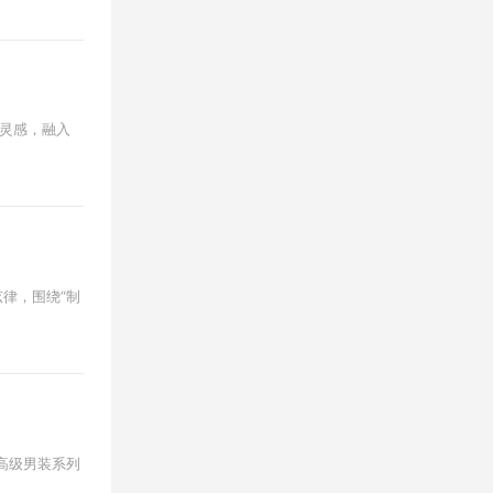
获取灵感，融入
主弦律，围绕“制
5秋冬高级男装系列