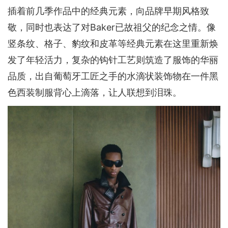
插着前几季作品中的经典元素，向品牌早期风格致
敬，同时也表达了对Baker已故祖父的纪念之情。像
竖条纹、格子、豹纹和皮革等经典元素在这里重新焕
发了年轻活力，复杂的钩针工艺则筑造了服饰的华丽
品质，出自葡萄牙工匠之手的水滴状装饰物在一件黑
色西装制服背心上滴落，让人联想到泪珠。