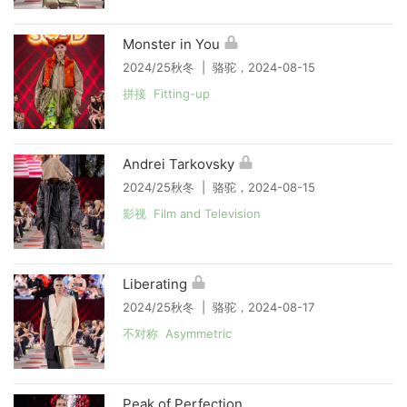
Monster in You
2024/25秋冬 | 骆驼，2024-08-15
拼接 Fitting-up
Andrei Tarkovsky
2024/25秋冬 | 骆驼，2024-08-15
影视 Film and Television
Liberating
2024/25秋冬 | 骆驼，2024-08-17
不对称 Asymmetric
Peak of Perfection