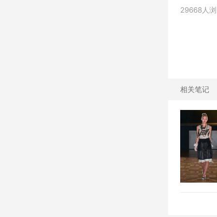
29668人
相关笔记