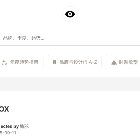
OX
lected by
骆驼
5-09-11