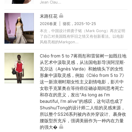
Jean Clau...
末路狂花
2026春夏 | 骆驼，2025-10-25
本次，中国设计师龚子铭（Mark Gong）再次证明
了自己对美国既有怀旧之情又有创新看法。以电影
风格亮相的Markgon...
Cléo from 5 to 7蒋雨彤和雷留树一如既往地
从艺术中汲取灵感，从法国电影导演阿涅斯·
瓦尔达（Agnès Varda）和她镜头下的女性
形象中汲取灵感，例如《Cléo from 5 to 7》
这一新浪潮时期女性主义剧情电影，影片中
女歌手克莱奥在等待癌症确诊期间思考死亡
和存在的意义，发出“As long as I’m
beautiful, I’m alive”的感叹，这句话也成了
Shushu/Tong的设计师二人组的灵感来源，
所以整个SS26系列被内衣外穿设计、裹身收
腰版型所充斥，强调美丽作为一种内在力量
的强大�