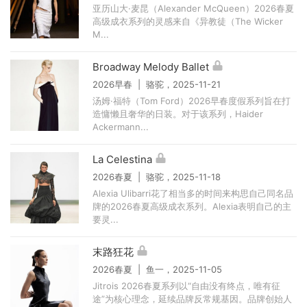
亚历山大·麦昆（Alexander McQueen）2026春夏
高级成衣系列的灵感来自《异教徒（The Wicker
M...
Broadway Melody Ballet
2026早春 | 骆驼，2025-11-21
汤姆·福特（Tom Ford）2026早春度假系列旨在打
造慵懒且奢华的日装。对于该系列，Haider
Ackermann...
La Celestina
2026春夏 | 骆驼，2025-11-18
Alexia Ulibarri花了相当多的时间来构思自己同名品
牌的2026春夏高级成衣系列。Alexia表明自己的主
要灵...
末路狂花
2026春夏 | 鱼一，2025-11-05
Jitrois 2026春夏系列以“自由没有终点，唯有征
途”为核心理念，延续品牌反常规基因。品牌创始人