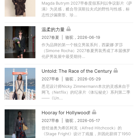
Magda Butrym 2027早春度假系列以争议影片《萨
满》为灵感，糅合导演斯拉夫式的野性与性感，标
志性沙漏廓形、珍...
温柔的力量
2027春夏 | 骆驼，2026-06-19
作为品牌的第一个独立男装系列，西蒙娜·罗莎
（Simone Rocha）2027春夏男装秀成了本届佛罗
伦萨男装展中最受期待...
Untold: The Race of the Century
2027早春 | 骆驼，2026-05-29
悉尼设计师Nicky Zimmermann本次的灵感来自于
网飞（Netflix）的纪录片《体坛秘史》系列第二季
——《Un...
Hooray for Hollywood!
2027早春 | 骆驼，2026-05-17
曾经迪奥为希区柯克（Alfred Hitchcock）的
《Stage Fright》设计了戏服，并因此获得了1950