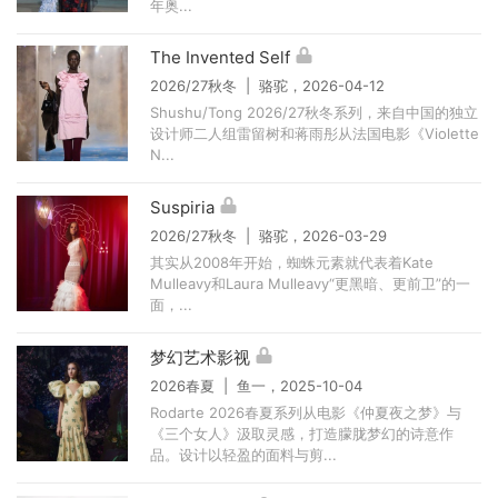
年奥...
The Invented Self
2026/27秋冬 | 骆驼，2026-04-12
Shushu/Tong 2026/27秋冬系列，来自中国的独立
设计师二人组雷留树和蒋雨彤从法国电影《Violette
N...
Suspiria
2026/27秋冬 | 骆驼，2026-03-29
其实从2008年开始，蜘蛛元素就代表着Kate
Mulleavy和Laura Mulleavy“更黑暗、更前卫”的一
面，...
梦幻艺术影视
2026春夏 | 鱼一，2025-10-04
Rodarte 2026春夏系列从电影《仲夏夜之梦》与
《三个女人》汲取灵感，打造朦胧梦幻的诗意作
品。设计以轻盈的面料与剪...