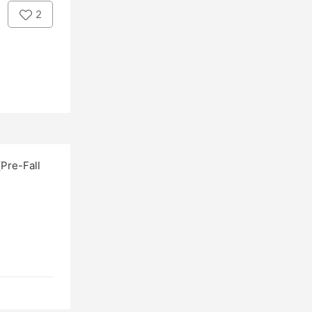
2
re-Fall