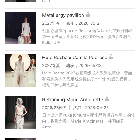
Garc...
Metallurgy pavilion
2027早春 | 骆驼，2026-05-21
创意总监Stéphane Rolland这位法国时装设计师在
第十届巴塞罗那新娘之夜闪耀全场。横跨多学科的
Rolland决...
Helo Rocha x Camila Pedrosa
2027春夏 | 骆驼，2026-05-13
Helo Rocha 2027春夏高级成衣系列以薄纱、蕾丝
和紧身胸衣为现场观众提供了一个梦幻般的视觉，
模糊了神话与现实之...
Reframing Marie Antoinette
2026/27秋冬 | 骆驼，2026-04-23
日本设计师Yuka Kimura带哪个品牌进行叙事上的转
向，将目光投向Marie Antoinette，并围绕着
Anto...