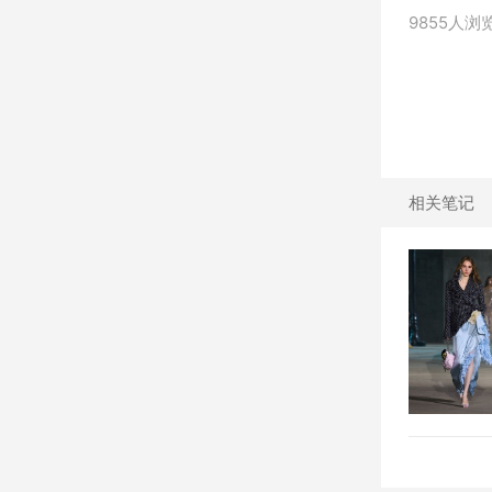
9855人浏
相关笔记