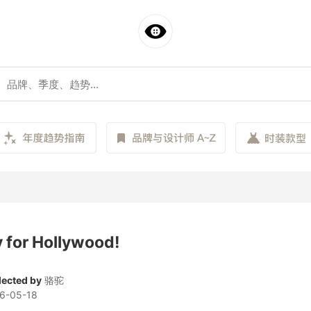
 for Hollywood!
lected by
骆驼
6-05-18