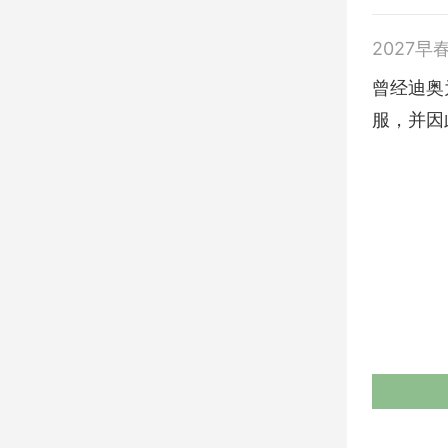
2027早
曾经迪奥为希
服，并因