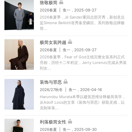
致敬极简
2026春夏 | 鱼一，2025-09-27
2026春夏季，Jil Sander重回总部开秀，新创意总
监Simone Bellotti首秀备受瞩目。系列致敬品牌极
简...
极简女装跨越
2026春夏 | 鱼一，2025-09-27
2026春夏季，Fear of God主线完整女装系列正式
亮相，历经十二年积淀，Jerry Lorenzo完成从男装
到女...
装饰与罪恶
2026/27秋冬 | 鱼一，2026-04-16
Harunobu Murata本季以建筑思维诠释极简美学，
从Adolf Loos的文章《装饰与罪恶》获取灵感，以
克制审美...
利落极简女性
2026春夏 | 鱼一，2025-09-30