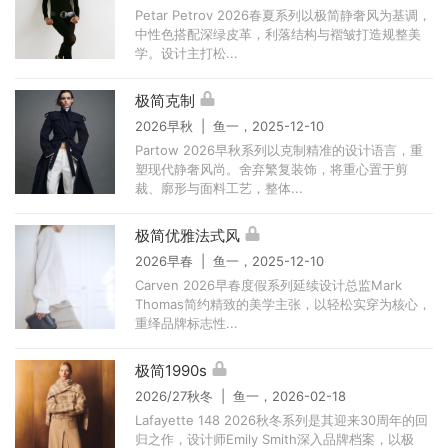
Petar Petrov 2026春夏系列以极简静奢风为基调，
中性色搭配深绿皮革，利落结构与褶皱打造规整美
学。设计主打松...
极简克制
2026早秋 | 鱼一，2025-12-10
Partow 2026早秋系列以克制精准的设计语言，重
塑现代静奢风尚。舍弃繁复装饰，将重心置于剪
裁、廓形与面料工艺，整体...
极简优雅法式风
2026早春 | 鱼一，2025-12-10
Carven 2026早春度假系列延续设计总监Mark
Thomas简约精致的美学主张，以轻松实穿为核心，
重绎品牌标志性...
极简1990s
2026/27秋冬 | 鱼一，2026-02-18
Lafayette 148 2026秋冬系列是其迎来30周年的回
归之作，设计师Emily Smith深入品牌档案，以极