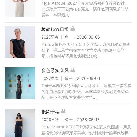
Yigal Azrouël 2027早春度假系列摒弃浮夸设计，
以极致手工工艺为核心亮点，演绎低调高级的时装
美学。本季最大...
极简精致日常
2027早春 | 鱼一，2026-06-06
Partow依托意大利全新工艺团队，以面料驱动整季
创作。手工悬垂棉布糅合软垂质感与隐形鱼骨塑
形，撞色衬衫巧用色块制造短款...
多色系实穿风
2027早春 | 鱼一，2026-06-06
Tibi借早春度假系列放大品牌基因，延续其一贯务实
的穿搭理念并加以升级。本季革新经典尼龙叠穿单
品，亮色鱼尾短衬衣叠搭拉链...
极简千禧
2026早秋 | 鱼一，2026-05-16
Oval Square 2026早秋系列捕捉夏末氛围感，用反
差格调演绎换季穿搭美学。设计回溯千禧年代经典