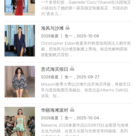
一个多世纪前，Gabrielle“Coco”Chanel在法国海滨
小镇创办了她的第一家高级定制服装店，为现在的
为“香奈儿...
海风与沙滩
2026春夏 | 鱼一，2025-10-09
Christopher Esber春夏系列将度假风情注入都市剪
裁，把海风与沙滩意象搬上秀场。标志性解构西装
搭配船帆式背部...
意式海滨假日
2026春夏 | 鱼一，2025-09-27
Missoni春季大秀以沙滩巾拉开海滨序曲，将都市日
常与度假氛围完美融合。创意总监Alberto Caliri以
泳装、短...
华丽海滩派对
2026春夏 | 鱼一，2025-10-04
Rabanne 2026春夏作品以50年代社会图景与海滩
文化为内核，在复古乐观与先锋变革间碰撞。系列