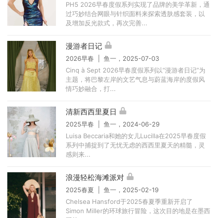
PH5 2026早春度假系列实现了品牌的美学革新，通
过巧妙结合网眼与针织面料来探索透肤感套装，以
及增加反光款式，再次完善...
漫游者日记
2026早春 | 鱼一，2025-07-03
Cinq à Sept 2026早春度假系列以“漫游者日记”为
主题，将巴黎左岸的文艺气息与蔚蓝海岸的度假风
情巧妙融合，打...
清新西西里夏日
2025早春 | 鱼一，2024-06-29
Luisa Beccaria和她的女儿Lucilla在2025早春度假
系列中捕捉到了无忧无虑的西西里夏天的精髓，灵
感则来...
浪漫轻松海滩派对
2025春夏 | 鱼一，2025-02-19
Chelsea Hansford于2025春夏季重新开启了
Simon Miller的环球旅行冒险，这次目的地是在墨西