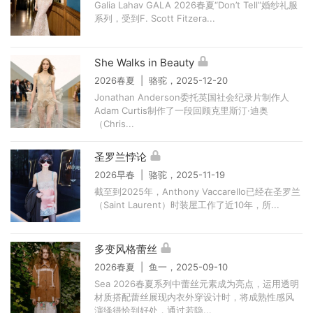
Galia Lahav GALA 2026春夏“Don’t Tell”婚纱礼服
系列，受到F. Scott Fitzera...
She Walks in Beauty
2026春夏 | 骆驼，2025-12-20
Jonathan Anderson委托英国社会纪录片制作人
Adam Curtis制作了一段回顾克里斯汀·迪奥
（Chris...
圣罗兰悖论
2026早春 | 骆驼，2025-11-19
截至到2025年，Anthony Vaccarello已经在圣罗兰
（Saint Laurent）时装屋工作了近10年，所...
多变风格蕾丝
2026春夏 | 鱼一，2025-09-10
Sea 2026春夏系列中蕾丝元素成为亮点，运用透明
材质搭配蕾丝展现内衣外穿设计时，将成熟性感风
演绎得恰到好处，通过若隐...