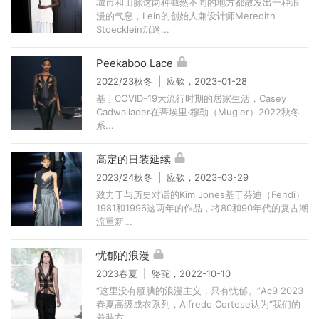
城市和山脉这两种截然不同的地方都散发出一种浪
漫的气息，Lein的创始人兼设计师Meredith
Stoecklein沉迷...
Peekaboo Lace
2022/23秋冬 | 应钦，2023-01-28
基于COVID-19大流行时期的居家生活，Casey
Cadwallader在蒂埃里·穆勒（Mugler）2022秋冬
系...
高定的日装延续
2023/24秋冬 | 应钦，2023-03-29
致力于与历史对话的Kim Jones基于芬迪（Fendi）
1981和1996这两年的作品，将80和90年代的复古潮
流重新...
忧郁的浪漫
2023春夏 | 骆驼，2022-10-10
“这里没有腼腆的浪漫主义，只有忧郁。”Ac9 2023
春夏高级成衣系列，Alfredo Cortese认为“我们的
着装方...