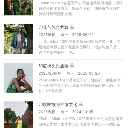
Johanna Ortiz春夏系列以马格达莱纳河为题，深情
致敬哥伦比亚故土。飘逸半身裙、阔腿裤与优雅挂
脖设计展现廓形多元...
印花与纯色共舞
2026早春 | 鱼一，2025-06-22
La DoubleJ 2026早春度假系列的风格多元化，在
延续品牌标志性印花服饰的同时，增加纯色单品，
通过丰富的面料、华...
印度街头民族装
2025/26秋冬 | 鱼一，2025-03-20
Priya Ahluwalia作品中垂下的、性感的、拥抱身体
的一面显然是为外出和享受美好时光而设计的，比
如2025秋冬系...
印度民族与都市文化
2025春夏 | 鱼一，2024-10-05
#Rahul Mishra AFEW 2025春夏系列的灵感缪斯来
自移居大都市追求梦想的印度乡下女孩——她们在