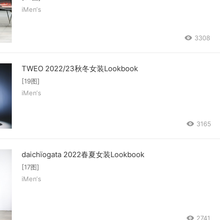
iMen‘s
3308
TWEO 2022/23秋冬女装Lookbook
[19图]
iMen‘s
3165
daichïogata 2022春夏女装Lookbook
[17图]
iMen‘s
2741