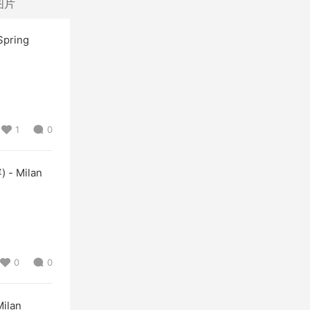
图片
pring
1
0
- Milan
0
0
ilan