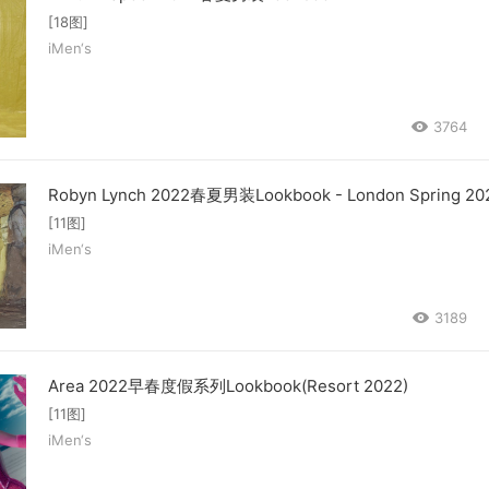
[18图]
iMen‘s
3764
Robyn Lynch 2022春夏男装Lookbook - London Spring 20
[11图]
iMen‘s
3189
Area 2022早春度假系列Lookbook(Resort 2022)
[11图]
iMen‘s